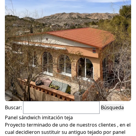
Policarbonato
Accesorios
Blog
Proyectos
Buscar:
Instalaciones
Panel sándwich imitación teja
Proyecto terminado de uno de nuestros clientes , en el
cual decidieron sustituir su antiguo tejado por panel