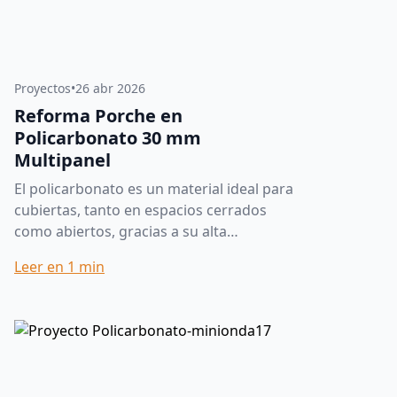
Proyectos
•
26 abr 2026
Reforma Porche en
Policarbonato 30 mm
Multipanel
El policarbonato es un material ideal para
cubiertas, tanto en espacios cerrados
como abiertos, gracias a su alta
resistencia, luminosidad y excelente
Leer en
1
min
comportamiento frente a la in...