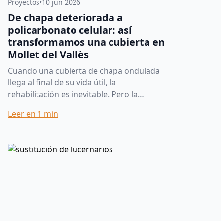
Proyectos
•
10 jun 2026
De chapa deteriorada a
policarbonato celular: así
transformamos una cubierta en
Mollet del Vallès
Cuando una cubierta de chapa ondulada
llega al final de su vida útil, la
rehabilitación es inevitable. Pero la
elección del material de sustitución marca
Leer en
1
min
la diferencia entre una re...