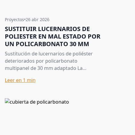
Proyectos
•
26 abr 2026
SUSTITUIR LUCERNARIOS DE
POLIESTER EN MAL ESTADO POR
UN POLICARBONATO 30 MM
Sustitución de lucernarios de poliéster
deteriorados por policarbonato
multipanel de 30 mm adaptado La
sustitución de lucernarios antiguos es
Leer en
1
min
una de las actuaciones más habituales...