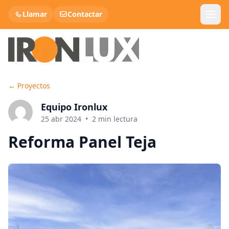
Llamar
Contactar
←
Proyectos
Panel Sandwich Teja
Equipo Ironlux
Panel Cubierta
25 abr 2024
•
2
min lectura
Reforma Panel Teja
Panel Sandwich Fachada
Lana de roca
Chapa Metálica
Chapa Decorativa