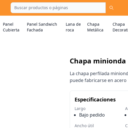
Panel
Panel Sandwich
Lana de
Chapa
Chapa
Cubierta
Fachada
roca
Metálica
Decorat
Chapa minionda
La chapa perfilada minionda
puede fabricarse en acero 
Especificaciones
Largo
A
Bajo pedido
Ancho útil
C