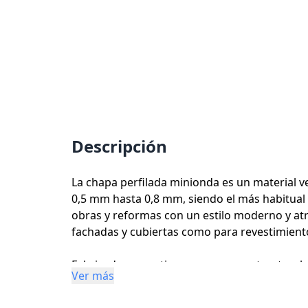
Descripción
La chapa perfilada minionda es un material v
0,5 mm hasta 0,8 mm, siendo el más habitual 
obras y reformas con un estilo moderno y atrac
fachadas y cubiertas como para revestimiento
Fabricada en continuo con acero estructural
Ver más
25 micras en color estándar. Se produce en 
perforación, además de otros diseños bajo co