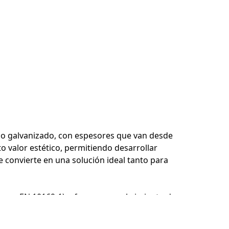
o o galvanizado, con espesores que van desde
o valor estético, permitiendo desarrollar
se convierte en una solución ideal tanto para
orma EN 10169-1), ofrece un recubrimiento de
 perforado R3T5 con un 32,65 % de
eciales como PU50, PVDF, Plastisol o PET,