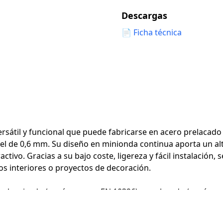
Descargas
📄
Ficha técnica
ersátil y funcional que puede fabricarse en acero prelacad
el de 0,6 mm. Su diseño en minionda continua aporta un alt
tivo. Gracias a su bajo coste, ligereza y fácil instalación, 
s interiores o proyectos de decoración.
 galvanizado (según norma EN 10326) o prelacado (según n
longitudes a medida de hasta 15.000 mm y puede incorporar
nsulta. Asimismo, dispone de recubrimientos orgánicos esp