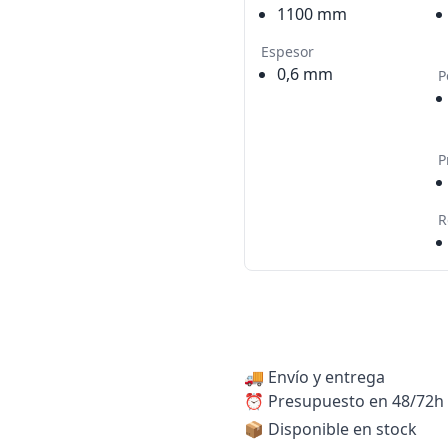
1100 mm
Espesor
0,6 mm
P
P
R
🚚
Envío y entrega
⏰
Presupuesto en 48/72h
📦 Disponible en stock