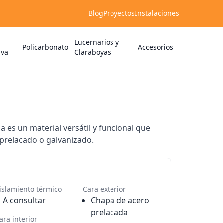
Blog
Proyectos
Instalaciones
Lucernarios y
Policarbonato
Accesorios
iva
Claraboyas
 es un material versátil y funcional que
prelacado o galvanizado.
islamiento térmico
Cara exterior
A consultar
Chapa de acero
prelacada
ara interior