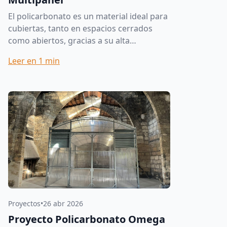
El policarbonato es un material ideal para
cubiertas, tanto en espacios cerrados
como abiertos, gracias a su alta
resistencia, luminosidad y excelente
Leer en
1
min
comportamiento frente a la in...
Proyectos
•
26 abr 2026
Proyecto Policarbonato Omega