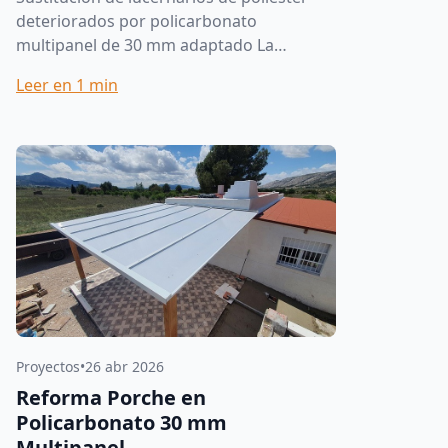
deteriorados por policarbonato
multipanel de 30 mm adaptado La
sustitución de lucernarios antiguos es
Leer en
1
min
una de las actuaciones más habituales...
Proyectos
•
26 abr 2026
Reforma Porche en
Policarbonato 30 mm
Multipanel