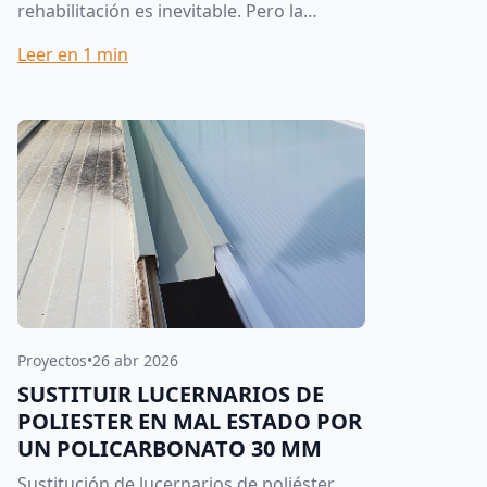
rehabilitación es inevitable. Pero la
elección del material de sustitución marca
Leer en
1
min
la diferencia entre una re...
Proyectos
•
26 abr 2026
SUSTITUIR LUCERNARIOS DE
POLIESTER EN MAL ESTADO POR
UN POLICARBONATO 30 MM
Sustitución de lucernarios de poliéster