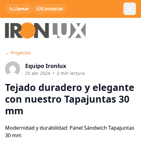
Llamar
Contactar
←
Proyectos
Panel Sandwich Teja
Equipo Ironlux
Panel Cubierta
25 abr 2024
•
2
min lectura
Tejado duradero y elegante
Panel Sandwich Fachada
con nuestro Tapajuntas 30
Lana de roca
mm
Chapa Metálica
Modernidad y durabilidad: Panel Sándwich Tapajuntas
30 mm
Chapa Decorativa