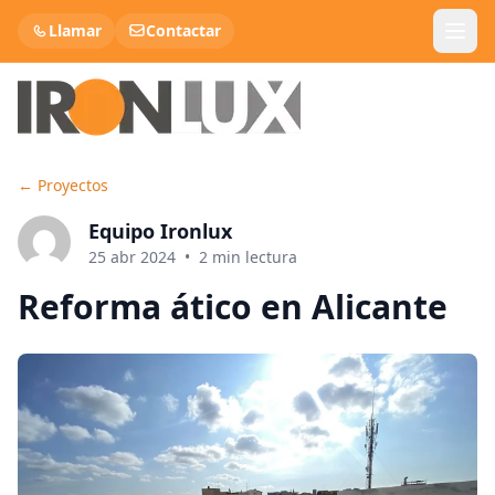
Llamar
Contactar
←
Proyectos
Panel Sandwich Teja
Equipo Ironlux
Panel Cubierta
25 abr 2024
•
2
min lectura
Reforma ático en Alicante
Panel Sandwich Fachada
Lana de roca
Chapa Metálica
Chapa Decorativa