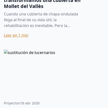
transformamos una cubierta en
Mollet del Vallès
Cuando una cubierta de chapa ondulada
llega al final de su vida útil, la
rehabilitación es inevitable. Pero la
elección del material de sustitución marca
Leer en
1
min
la diferencia entre una re...
Proyectos
•
26 abr 2026