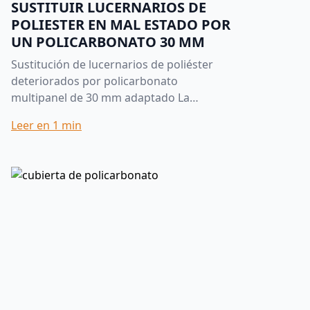
SUSTITUIR LUCERNARIOS DE
POLIESTER EN MAL ESTADO POR
UN POLICARBONATO 30 MM
Sustitución de lucernarios de poliéster
deteriorados por policarbonato
multipanel de 30 mm adaptado La
sustitución de lucernarios antiguos es
Leer en
1
min
una de las actuaciones más habituales...