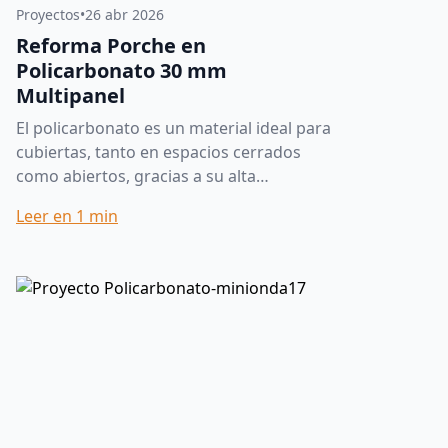
Proyectos
•
26 abr 2026
Reforma Porche en
Policarbonato 30 mm
Multipanel
El policarbonato es un material ideal para
cubiertas, tanto en espacios cerrados
como abiertos, gracias a su alta
resistencia, luminosidad y excelente
Leer en
1
min
comportamiento frente a la in...