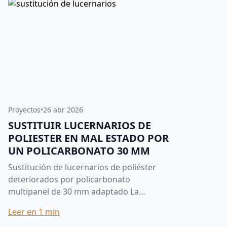
Proyectos
•
26 abr 2026
SUSTITUIR LUCERNARIOS DE
POLIESTER EN MAL ESTADO POR
UN POLICARBONATO 30 MM
Sustitución de lucernarios de poliéster
deteriorados por policarbonato
multipanel de 30 mm adaptado La
sustitución de lucernarios antiguos es
Leer en
1
min
una de las actuaciones más habituales...