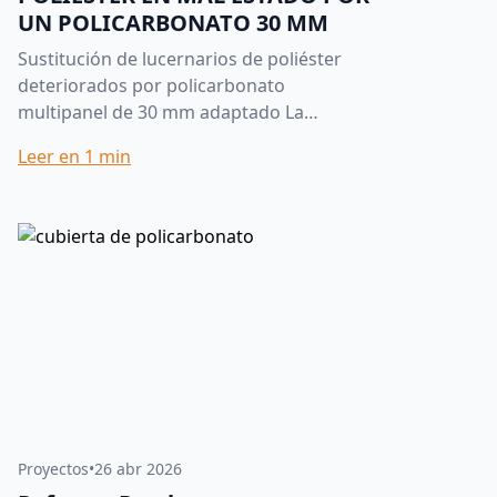
UN POLICARBONATO 30 MM
Sustitución de lucernarios de poliéster
deteriorados por policarbonato
multipanel de 30 mm adaptado La
sustitución de lucernarios antiguos es
Leer en
1
min
una de las actuaciones más habituales...
Proyectos
•
26 abr 2026