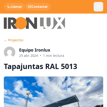
Llamar
Contactar
←
Proyectos
Panel Sandwich Teja
Equipo Ironlux
Panel Cubierta
25 abr 2024
•
1
min lectura
Tapajuntas RAL 5013
Panel Sandwich Fachada
Lana de roca
Chapa Metálica
Chapa Decorativa