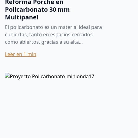
Reforma Porche en
Policarbonato 30 mm
Multipanel
El policarbonato es un material ideal para
cubiertas, tanto en espacios cerrados
como abiertos, gracias a su alta
resistencia, luminosidad y excelente
Leer en
1
min
comportamiento frente a la in...