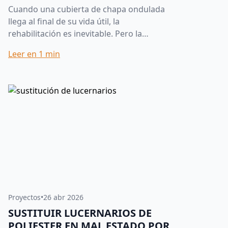
Cuando una cubierta de chapa ondulada
llega al final de su vida útil, la
rehabilitación es inevitable. Pero la
elección del material de sustitución marca
Leer en
1
min
la diferencia entre una re...
Proyectos
•
26 abr 2026
SUSTITUIR LUCERNARIOS DE
POLIESTER EN MAL ESTADO POR