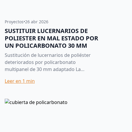
Proyectos
•
26 abr 2026
SUSTITUIR LUCERNARIOS DE
POLIESTER EN MAL ESTADO POR
UN POLICARBONATO 30 MM
Sustitución de lucernarios de poliéster
deteriorados por policarbonato
multipanel de 30 mm adaptado La
sustitución de lucernarios antiguos es
Leer en
1
min
una de las actuaciones más habituales...