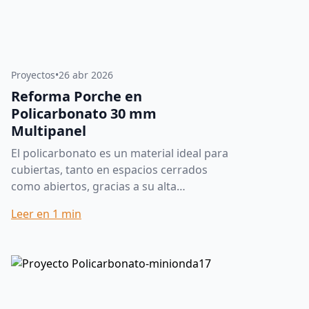
Proyectos
•
26 abr 2026
Reforma Porche en
Policarbonato 30 mm
Multipanel
El policarbonato es un material ideal para
cubiertas, tanto en espacios cerrados
como abiertos, gracias a su alta
resistencia, luminosidad y excelente
Leer en
1
min
comportamiento frente a la in...