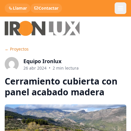
Llamar
Contactar
←
Proyectos
Panel Sandwich Teja
Equipo Ironlux
Panel Cubierta
26 abr 2024
•
2
min lectura
Cerramiento cubierta con
Panel Sandwich Fachada
panel acabado madera
Lana de roca
Chapa Metálica
Chapa Decorativa