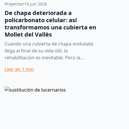
Proyectos
•
10 jun 2026
De chapa deteriorada a
policarbonato celular: así
transformamos una cubierta en
Mollet del Vallès
Cuando una cubierta de chapa ondulada
llega al final de su vida útil, la
rehabilitación es inevitable. Pero la
elección del material de sustitución marca
Leer en
1
min
la diferencia entre una re...