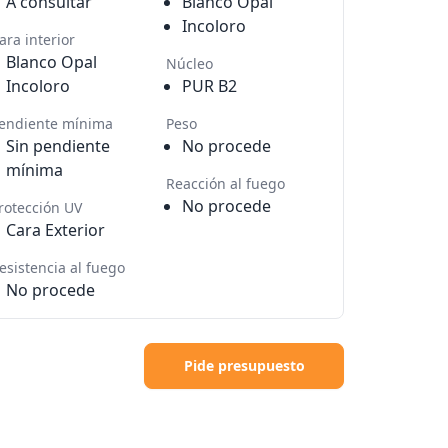
A consultar
Blanco Opal
Incoloro
ara interior
Blanco Opal
Núcleo
Incoloro
PUR B2
endiente mínima
Peso
Sin pendiente
No procede
mínima
Reacción al fuego
No procede
rotección UV
Cara Exterior
esistencia al fuego
No procede
Pide presupuesto