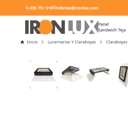
935 751 510
ofertas@ironlux.com
Panel
Sandwich Teja
Inicio
Lucernarios Y Claraboyas
Claraboyas