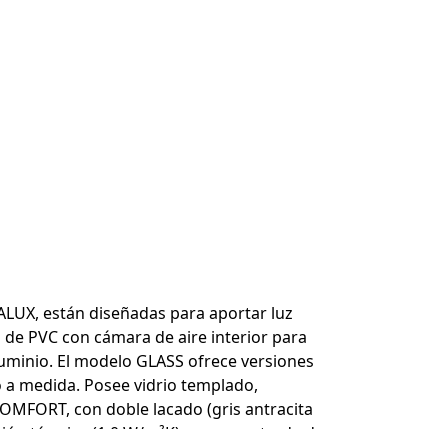
ALUX, están diseñadas para aportar luz
o de PVC con cámara de aire interior para
aluminio. El modelo GLASS ofrece versiones
 o a medida. Posee vidrio templado,
COMFORT, con doble lacado (gris antracita
isión térmica (1.0 W/m²K), mayor entrada de