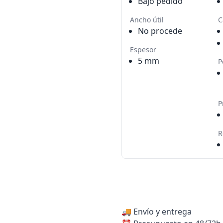
Bajo pedido
Ancho útil
C
No procede
Espesor
5 mm
P
P
R
🚚
Envío y entrega