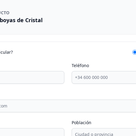
UCTO
boyas de Cristal
icular?
Teléfono
Población