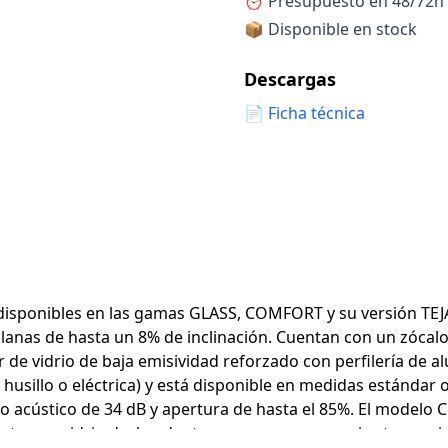
⏰
Presupuesto en 48/72h
📦 Disponible en stock
Descargas
📄
Ficha técnica
 disponibles en las gamas GLASS, COMFORT y su versión TEJ
planas de hasta un 8% de inclinación. Cuentan con un zócal
 de vidrio de baja emisividad reforzado con perfilería de 
 husillo o eléctrica) y está disponible en medidas estándar
o acústico de 34 dB y apertura de hasta el 85%. El modelo 
miento con vidrio desbordante, mayor espesor, mejor transm