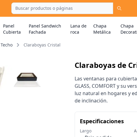
Panel
Panel Sandwich
Lana de
Chapa
Chapa
Cubierta
Fachada
roca
Metálica
Decorat
 Techo
Claraboyas Cristal
Claraboyas de Cri
Las ventanas para cubierta
GLASS, COMFORT y su versi
luz natural en hogares y e
de inclinación.
Especificaciones
Largo
A