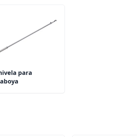
ivela para
raboya