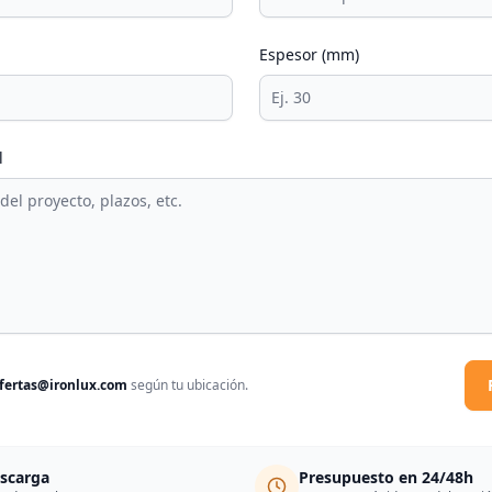
Espesor (mm)
l
fertas@ironlux.com
según tu ubicación.
escarga
Presupuesto en 24/48h