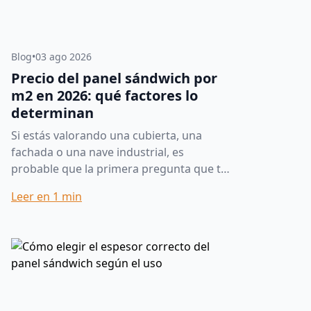
Blog
•
03 ago 2026
Precio del panel sándwich por
m2 en 2026: qué factores lo
determinan
Si estás valorando una cubierta, una
fachada o una nave industrial, es
probable que la primera pregunta que te
hagas sea cuánto cuesta el panel
Leer en
1
min
sándwich por m2. La respuesta corta...