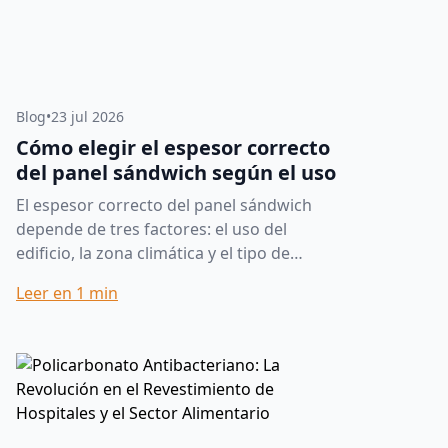
Blog
•
23 jul 2026
Cómo elegir el espesor correcto
del panel sándwich según el uso
El espesor correcto del panel sándwich
depende de tres factores: el uso del
edificio, la zona climática y el tipo de
núcleo aislante. Como referencia rápida:
Leer en
1
min
cubiertas de naves y v...