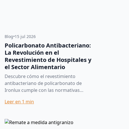
Blog
•
15 jul 2026
Policarbonato Antibacteriano:
La Revolución en el
Revestimiento de Hospitales y
el Sector Alimentario
Descubre cómo el revestimiento
antibacteriano de policarbonato de
Ironlux cumple con las normativas
sanitarias. Soluciones técnicas
Leer en
1
min
certificadas. En entornos donde la
contaminación...