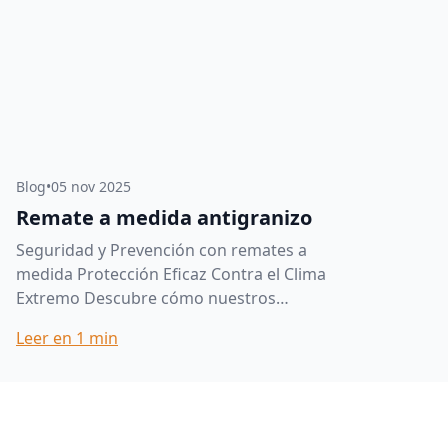
Blog
•
05 nov 2025
Remate a medida antigranizo
Seguridad y Prevención con remates a
medida Protección Eficaz Contra el Clima
Extremo Descubre cómo nuestros
remates personalizados ofrecen una
Leer en
1
min
defensa robusta contra el granizo, l...