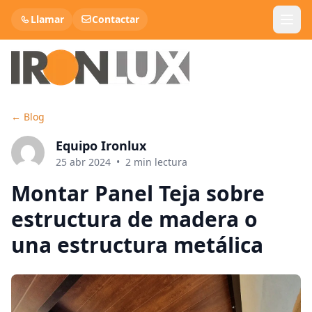
Llamar
Contactar
←
Blog
Panel Sandwich Teja
Equipo Ironlux
Panel Cubierta
25 abr 2024
•
2
min lectura
Montar Panel Teja sobre
Panel Sandwich Fachada
estructura de madera o
Lana de roca
una estructura metálica
Chapa Metálica
Chapa Decorativa