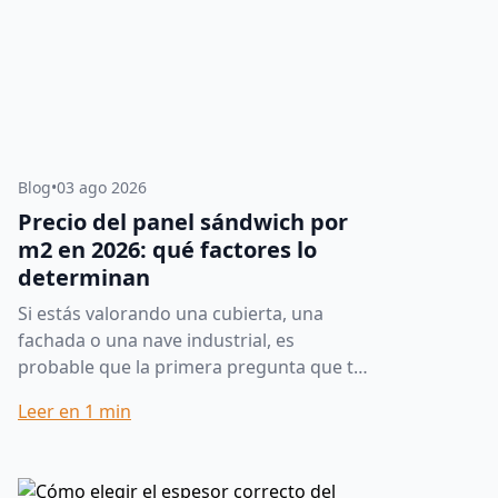
Blog
•
03 ago 2026
Precio del panel sándwich por
m2 en 2026: qué factores lo
determinan
Si estás valorando una cubierta, una
fachada o una nave industrial, es
probable que la primera pregunta que te
hagas sea cuánto cuesta el panel
Leer en
1
min
sándwich por m2. La respuesta corta...