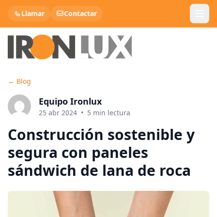
Llamar
Contactar
←
Blog
Panel Sandwich Teja
Equipo Ironlux
Panel Cubierta
25 abr 2024
•
5
min lectura
Construcción sostenible y
Panel Sandwich Fachada
segura con paneles
Lana de roca
sándwich de lana de roca
Chapa Metálica
Chapa Decorativa