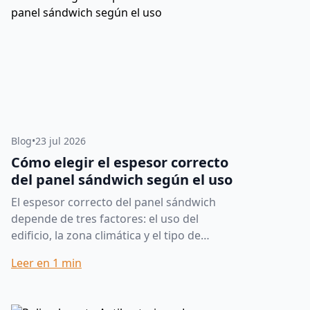
Blog
•
23 jul 2026
Cómo elegir el espesor correcto
del panel sándwich según el uso
El espesor correcto del panel sándwich
depende de tres factores: el uso del
edificio, la zona climática y el tipo de
núcleo aislante. Como referencia rápida:
Leer en
1
min
cubiertas de naves y v...