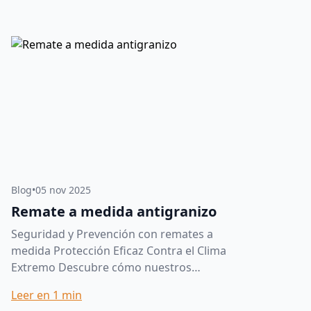
contaminación...
Blog
•
05 nov 2025
Remate a medida antigranizo
Seguridad y Prevención con remates a
medida Protección Eficaz Contra el Clima
Extremo Descubre cómo nuestros
remates personalizados ofrecen una
Leer en
1
min
defensa robusta contra el granizo, l...